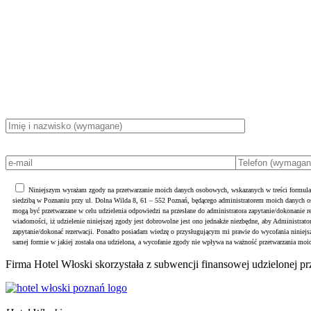
Niniejszym wyrażam zgody na przetwarzanie moich danych osobowych, wskazanych w treści formula
siedzibą w Poznaniu przy ul. Dolna Wilda 8, 61 – 552 Poznań, będącego administratorem moich danych
mogą być przetwarzane w celu udzielenia odpowiedzi na przesłane do administratora zapytanie/dokonanie r
wiadomości, iż udzielenie niniejszej zgody jest dobrowolne jest ono jednakże niezbędne, aby Administrato
zapytanie/dokonać rezerwacji. Ponadto posiadam wiedzę o przysługującym mi prawie do wycofania ninie
samej formie w jakiej została ona udzielona, a wycofanie zgody nie wpływa na ważność przetwarzania moi
Firma Hotel Włoski skorzystała z subwencji finansowej udzielonej p