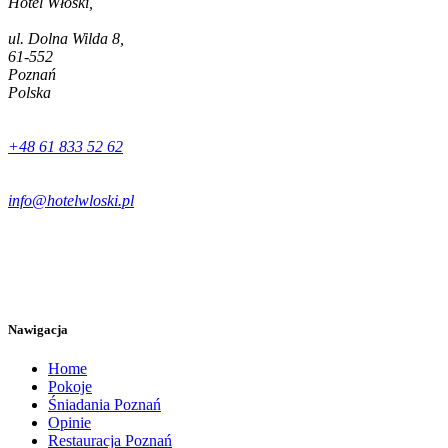
Hotel Włoski,
ul. Dolna Wilda 8,
61-552
Poznań
Polska
+48 61 833 52 62
info@hotelwloski.pl
Nawigacja
Home
Pokoje
Śniadania Poznań
Opinie
Restauracja Poznań