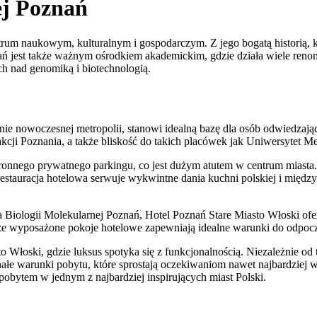
ej Poznań
rum naukowym, kulturalnym i gospodarczym. Z jego bogatą historią, kt
ań jest także ważnym ośrodkiem akademickim, gdzie działa wiele ren
h nad genomiką i biotechnologią.
eśnie nowoczesnej metropolii, stanowi idealną bazę dla osób odwiedza
trakcji Poznania, a także bliskość do takich placówek jak Uniwersytet
ronnego prywatnego parkingu, co jest dużym atutem w centrum miasta. 
. Restauracja hotelowa serwuje wykwintne dania kuchni polskiej i mię
Biologii Molekularnej Poznań, Hotel Poznań Stare Miasto Włoski ofer
 dobrze wyposażone pokoje hotelowe zapewniają idealne warunki do o
 Włoski, gdzie luksus spotyka się z funkcjonalnością. Niezależnie od
ałe warunki pobytu, które sprostają oczekiwaniom nawet najbardziej 
 pobytem w jednym z najbardziej inspirujących miast Polski.