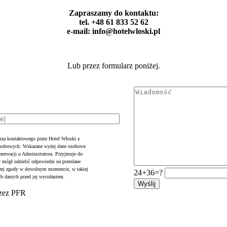
Zapraszamy do kontaktu:
tel. +48 61 833 52 62
e-mail: info@hotelwloski.pl
Lub przez formularz poniżej.
rza kontaktowego przez Hotel Włoski z
 osobowych. Wskazane wyżej dane osobowe
ezerwacji u Administratora. Przyjmuje do
r mógł udzielić odpowiedzi na przesłane
jszej zgody w dowolnym momencie, w takiej
24+36=?
ch danych przed jej wycofaniem.
rzez PFR