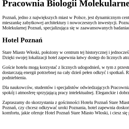
Pracownia Biologii Molekularn
Poznań, jedno z największych miast w Polsce, jest dynamicznym cent
mieszankę zabytkowej architektury i nowoczesnych inwestycji. Pozn
Molekularnej Poznań, specjalizująca się w zaawansowanych badaniac
Hotel Poznań
Stare Miasto Włoski, położony w centrum tej historycznej i jednocz
Dzięki swojej lokalizacji hotel zapewnia łatwy dostęp do licznych a
Goście hotelu mogą korzystać z licznych udogodnień, w tym z przest
dostarczają energii potrzebnej na cały dzień pełen odkryć i spotkań
podniebienia.
Dla naukowców, studentów i specjalistów odwiedzających Pracownia 
spokój i atmosferę sprzyjającą pracy intelektualnej. Eleganckie i
Zapraszamy do skorzystania z gościnności Hotelu Poznań Stare Miasto
Poznań, czy chcesz odkrywać uroki Poznania, hotel zapewnia doskon
komfortu, jakie oferuje Hotel Poznań Stare Miasto Włoski, i ciesz się