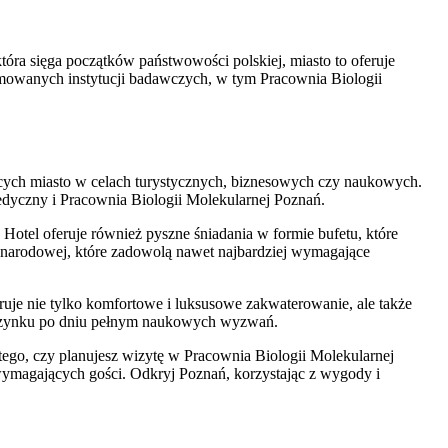
óra sięga początków państwowości polskiej, miasto to oferuje
omowanych instytucji badawczych, w tym Pracownia Biologii
jących miasto w celach turystycznych, biznesowych czy naukowych.
 Medyczny i Pracownia Biologii Molekularnej Poznań.
Hotel oferuje również pyszne śniadania w formie bufetu, które
dzynarodowej, które zadowolą nawet najbardziej wymagające
uje nie tylko komfortowe i luksusowe zakwaterowanie, ale także
dpoczynku po dniu pełnym naukowych wyzwań.
 tego, czy planujesz wizytę w Pracownia Biologii Molekularnej
wymagających gości. Odkryj Poznań, korzystając z wygody i