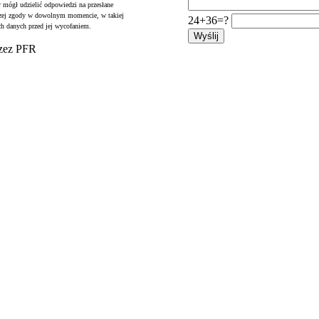
r mógł udzielić odpowiedzi na przesłane
jszej zgody w dowolnym momencie, w takiej
24+36=?
ch danych przed jej wycofaniem.
rzez PFR