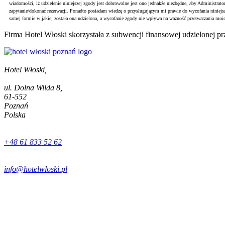
wiadomości, iż udzielenie niniejszej zgody jest dobrowolne jest ono jednakże niezbędne, aby Administrato
zapytanie/dokonać rezerwacji. Ponadto posiadam wiedzę o przysługującym mi prawie do wycofania ninie
samej formie w jakiej została ona udzielona, a wycofanie zgody nie wpływa na ważność przetwarzania moi
Firma Hotel Włoski skorzystała z subwencji finansowej udzielonej p
Hotel Włoski,
ul. Dolna Wilda 8,
61-552
Poznań
Polska
+48 61 833 52 62
info@hotelwloski.pl