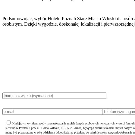
Podsumowując, wybór Hotelu Poznań Stare Miasto Włoski dla osób z
osobistym. Dzięki wygodzie, doskonałej lokalizacji i pierwszorzędne
Niniejszym wyrażam zgody na przetwarzanie moich danych osobowych, wskazanych w treści formula
siedzibą w Poznaniu przy ul. Dolna Wilda 8, 61 – 552 Poznań, będącego administratorem moich danych
mogą być przetwarzane w celu udzielenia odpowiedzi na przesłane do administratora zapytanie/dokonanie r