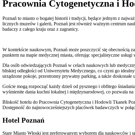
Pracownia Cytogenetyczna i H
Poznań to miasto o bogatej historii i tradycji, będące jednym z na
licznych muzeów i galerii, Poznań jest również ważnym centrum na
badaczy z całego kraju oraz z zagranicy.
W kontekście naukowym, Poznań może poszczycić się obecnością z
punktem na mapie medycznej miasta, oferując specjalistyczne usługi
Dla osób odwiedzających Poznań w celach naukowych lub medycznych
bliskiej odległości od Uniwersytetu Medycznego, co czyni go idea
urządzone pokoje, przestronny prywatny parking, a także doskonałe
Goście mogą rozpocząć każdy dzień od pysznego i obfitego śniadania 
wyśmienite dania kuchni lokalnej i międzynarodowej, co pozwala na 
Bliskość hotelu do Pracownia Cytogenetyczna i Hodowli Tkanek Pozn
Dostępność do najnowocześniejszych placówek badawczych w połąc
Hotel Poznań
Stare Miasto Włoski jest preferowanym wyborem dla naukowców i sp