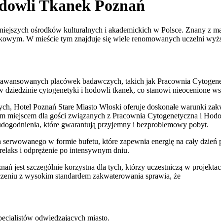
odowli Tkanek Poznań
jważniejszych ośrodków kulturalnych i akademickich w Polsce. Znany 
ukowym. W mieście tym znajduje się wiele renomowanych uczelni wyżs
aawansowanych placówek badawczych, takich jak Pracownia Cytogene
 w dziedzinie cytogenetyki i hodowli tkanek, co stanowi nieocenione w
, Hotel Poznań Stare Miasto Włoski oferuje doskonałe warunki zakwa
lnym miejscem dla gości związanych z Pracownia Cytogenetyczna i Ho
 udogodnienia, które gwarantują przyjemny i bezproblemowy pobyt.
serwowanego w formie bufetu, które zapewnia energię na cały dzień pe
relaks i odprężenie po intensywnym dniu.
ań jest szczególnie korzystna dla tych, którzy uczestniczą w projek
zeniu z wysokim standardem zakwaterowania sprawia, że
ecjalistów odwiedzających miasto.