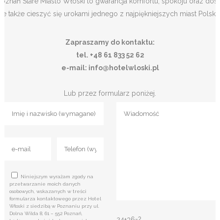
Poznań Stare Miasto Włoski to gwarancja komfortu, spokoju oraz dos
ale także cieszyć się urokami jednego z najpiękniejszych miast Polski.
Zapraszamy do kontaktu:
tel. +48 61 833 52 62
e-mail: info@hotelwloski.pl
Lub przez formularz poniżej.
Niniejszym wyrażam zgody na
przetwarzanie moich danych
osobowych, wskazanych w treści
formularza kontaktowego przez Hotel
Włoski z siedzibą w Poznaniu przy ul.
Dolna Wilda 8, 61 – 552 Poznań,
24+36=?