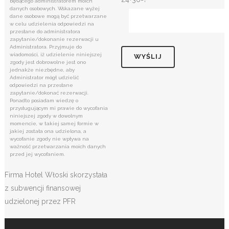
będącego administratorem moich
danych osobowych. Wskazane wyżej
dane osobowe mogą być przetwarzane
w celu udzielenia odpowiedzi na
przesłane do administratora
zapytanie/dokonanie rezerwacji u
Administratora. Przyjmuje do
wiadomości, iż udzielenie niniejszej
zgody jest dobrowolne jest ono
jednakże niezbędne, aby
Administrator mógł udzielić
odpowiedzi na przesłane
zapytanie/dokonać rezerwacji.
Ponadto posiadam wiedzę o
przysługującym mi prawie do wycofania
niniejszej zgody w dowolnym
momencie, w takiej samej formie w
jakiej została ona udzielona, a
wycofanie zgody nie wpływa na
ważność przetwarzania moich danych
przed jej wycofaniem.
Firma Hotel Włoski skorzystała
z subwencji finansowej
udzielonej przez PFR