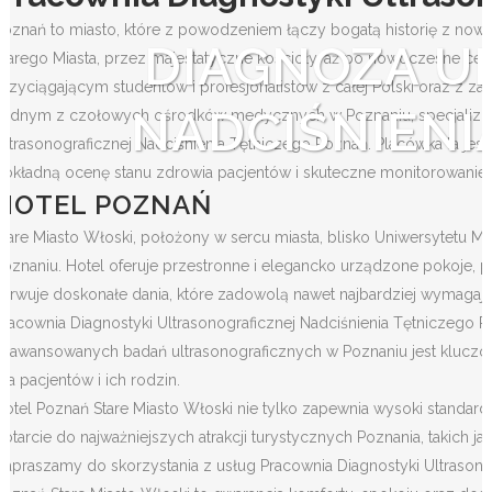
Poznań to miasto, które z powodzeniem łączy bogatą historię z nowo
DIAGNOZA U
Starego Miasta, przez majestatyczne kościoły, aż po nowoczesne ce
przyciągającym studentów i profesjonalistów z całej Polski oraz z zag
NADCIŚNIENI
Jednym z czołowych ośrodków medycznych w Poznaniu, specjalizujący
Ultrasonograficznej Nadciśnienia Tętniczego Poznań. Placówka ta je
dokładną ocenę stanu zdrowia pacjentów i skuteczne monitorowanie i
HOTEL POZNAŃ
Stare Miasto Włoski, położony w sercu miasta, blisko Uniwersytetu Me
Poznaniu. Hotel oferuje przestronne i elegancko urządzone pokoje, p
serwuje doskonałe dania, które zadowolą nawet najbardziej wymagają
Pracownia Diagnostyki Ultrasonograficznej Nadciśnienia Tętniczego P
zaawansowanych badań ultrasonograficznych w Poznaniu jest kluczowy
dla pacjentów i ich rodzin.
Hotel Poznań Stare Miasto Włoski nie tylko zapewnia wysoki standard 
dotarcie do najważniejszych atrakcji turystycznych Poznania, takich 
Zapraszamy do skorzystania z usług Pracownia Diagnostyki Ultrasonog