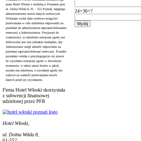
przez Hotel Włoski z siedzibą w Poznaniu przy
ul. Dolna Wilda 8, 61 – 552 Poznań, będącego
24+36=?
administratorem moich danych osobowych.
Wskazane wyżej dane osobowe mogą być
przetwarzane w celu udzielenia odpowiedzi na
przesłane do administratora zapytanie/dokonanie
rezerwacji u Administratora. Przyjmuje do
wiadomości, iż udzielenie niniejszej zgody jest
dobrowolne jest ono jednakże niezbędne, aby
Administrator mógł udzielić odpowiedzi na
przesłane zapytanie/dokonać rezerwacji. Ponadto
posiadam wiedzę o przysługującym mi prawie
do wycofania niniejszej zgody w dowolnym
momencie, w takiej samej formie w jakiej
została ona udzielona, a wycofanie zgody nie
wpływa na ważność przetwarzania moich
danych przed jej wycofaniem.
Firma Hotel Włoski skorzystała
z subwencji finansowej
udzielonej przez PFR
Hotel Włoski,
ul. Dolna Wilda 8,
61-552