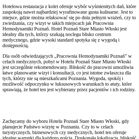
Hotelowa restauracja z kolei oferuje wybór wyśmienitych dań, które
zaspokoją nawet najbardziej wyrafinowane gusta kulinarne. Jest to
miejsce, gdzie można relaksować się po dniu pełnym wrażeń, czy to
zwiedzania, czy wizyt w takich miejscach jak Pracownia
Hemodynamiki Poznań. Hotel Poznań Stare Miasto Włoski jest
idealny dla tych, którzy szukają noclegu blisko centrum
medycznego, gdzie wysoki standard spotyka się z wygodą i
dostępnością.
Dla osób odwiedzających „Pracownia Hemodynamiki Poznań” w
celach medycznych, pobyt w Hotelu Poznań Stare Miasto Włoski
jest szczególnie rekomendowany. Bliskość do pracowni umożliwia
łatwe planowanie wizyt i konsultacji, co jest istotne zwłaszcza dla
tych, którzy nie są mieszkańcami Poznania. Wygoda, spokój i
możliwość odpoczynku w luksusowych warunkach to atuty, które
sprawiają, że hotel ten jest wybierany przez pacjentów i ich rodziny.
Zachęcamy do wyboru Hotelu Poznań Stare Miasto Włoski, gdy
planujecie Państwo wizytę w Poznaniu. Czy to w celach
turystycznych, biznesowych czy medycznych, hotel ten oferuje
idealne warunki dla każdego gościa. Doskonała lokalizacja, bliskość