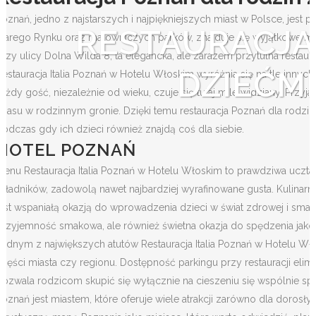
Poznań, jedno z najstarszych i najpiękniejszych miast w Polsce, jest
RESTAURACJA
Starego Rynku oraz malowniczych parków, znajduje się wyjątkowe mie
przy ulicy Dolna Wilda 8, ta elegancka, ale zarazem przytulna restaur
DZIEĆMI
Restauracja Italia Poznań w Hotelu Włoskim wyróżnia się na tle innych
każdy gość, niezależnie od wieku, czuje się tutaj mile widziany. Przyj
czasu w rodzinnym gronie. Dzięki temu restauracja Poznań dla rodzi
podczas gdy ich dzieci również znajdą coś dla siebie.
HOTEL POZNAŃ
Menu Restauracja Italia Poznań w Hotelu Włoskim to prawdziwa uczta
składników, zadowolą nawet najbardziej wyrafinowane gusta. Kulinarn
jest wspaniałą okazją do wprowadzenia dzieci w świat zdrowej i smaczn
przyjemność smakowa, ale również świetna okazja do spędzenia jako
Jednym z największych atutów Restauracja Italia Poznań w Hotelu Wło
części miasta czy regionu. Dostępność parkingu przy restauracji el
pozwala rodzicom skupić się wyłącznie na cieszeniu się wspólnie 
Poznań jest miastem, które oferuje wiele atrakcji zarówno dla dorosły