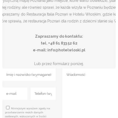
turystyczną mapę Poznania jako miejsce, które warto odwiedzić, planu
całej rodziny, ale również sprawi, że każda wizyta w Poznaniu będzi
Zapraszamy do Restauracja Italia Poznań w Hotelu Włoskim, gdzie każ
które sprawią, że restauracja Poznań dla rodzin z dziećmi stanie si
Zapraszamy do kontaktu:
tel. +48 61 833 52 62
e-mail: info@hotelwloski.pl
Lub przez formularz poniżej.
Niniejszym wyrażam zgody na
przetwarzanie moich danych
osobowych, wskazanych w treści