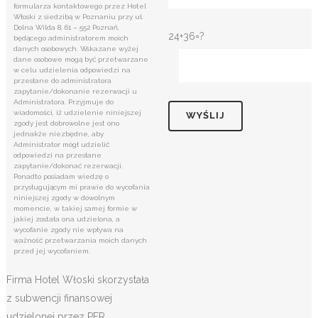
formularza kontaktowego przez Hotel
Włoski z siedzibą w Poznaniu przy ul.
Dolna Wilda 8, 61 – 552 Poznań,
24+36=?
będącego administratorem moich
danych osobowych. Wskazane wyżej
dane osobowe mogą być przetwarzane
w celu udzielenia odpowiedzi na
przesłane do administratora
zapytanie/dokonanie rezerwacji u
Administratora. Przyjmuje do
wiadomości, iż udzielenie niniejszej
zgody jest dobrowolne jest ono
jednakże niezbędne, aby
Administrator mógł udzielić
odpowiedzi na przesłane
zapytanie/dokonać rezerwacji.
Ponadto posiadam wiedzę o
przysługującym mi prawie do wycofania
niniejszej zgody w dowolnym
momencie, w takiej samej formie w
jakiej została ona udzielona, a
wycofanie zgody nie wpływa na
ważność przetwarzania moich danych
przed jej wycofaniem.
Firma Hotel Włoski skorzystała
z subwencji finansowej
udzielonej przez PFR