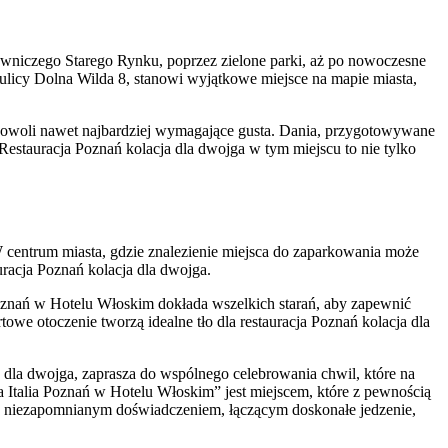
malowniczego Starego Rynku, poprzez zielone parki, aż po nowoczesne
 ulicy Dolna Wilda 8, stanowi wyjątkowe miejsce na mapie miasta,
zadowoli nawet najbardziej wymagające gusta. Dania, przygotowywane
 Restauracja Poznań kolacja dla dwojga w tym miejscu to nie tylko
W centrum miasta, gdzie znalezienie miejsca do zaparkowania może
uracja Poznań kolacja dla dwojga.
a Poznań w Hotelu Włoskim dokłada wszelkich starań, aby zapewnić
owe otoczenie tworzą idealne tło dla restauracja Poznań kolacja dla
ja dla dwojga, zaprasza do wspólnego celebrowania chwil, które na
ja Italia Poznań w Hotelu Włoskim” jest miejscem, które z pewnością
się niezapomnianym doświadczeniem, łączącym doskonałe jedzenie,