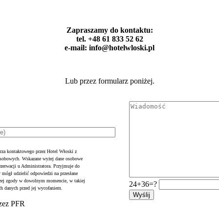
Zapraszamy do kontaktu:
tel. +48 61 833 52 62
e-mail: info@hotelwloski.pl
Lub przez formularz poniżej.
rza kontaktowego przez Hotel Włoski z
 osobowych. Wskazane wyżej dane osobowe
ezerwacji u Administratora. Przyjmuje do
r mógł udzielić odpowiedzi na przesłane
jszej zgody w dowolnym momencie, w takiej
24+36=?
ch danych przed jej wycofaniem.
rzez PFR