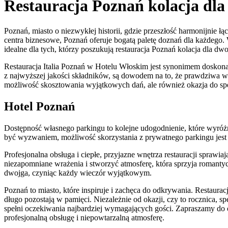
Restauracja Poznań kolacja dl
Poznań, miasto o niezwykłej historii, gdzie przeszłość harmonijnie ł
centra biznesowe, Poznań oferuje bogatą paletę doznań dla każdego. 
idealne dla tych, którzy poszukują restauracja Poznań kolacja dla dwo
Restauracja Italia Poznań w Hotelu Włoskim jest synonimem doskonał
z najwyższej jakości składników, są dowodem na to, że prawdziwa włos
możliwość skosztowania wyjątkowych dań, ale również okazja do sp
Hotel Poznań
Dostępność własnego parkingu to kolejne udogodnienie, które wyróżn
być wyzwaniem, możliwość skorzystania z prywatnego parkingu jest n
Profesjonalna obsługa i ciepłe, przyjazne wnętrza restauracji sprawi
niezapomniane wrażenia i stworzyć atmosferę, która sprzyja romantyc
dwojga, czyniąc każdy wieczór wyjątkowym.
Poznań to miasto, które inspiruje i zachęca do odkrywania. Restaura
długo pozostają w pamięci. Niezależnie od okazji, czy to rocznica, s
spełni oczekiwania najbardziej wymagających gości. Zapraszamy do o
profesjonalną obsługę i niepowtarzalną atmosferę.