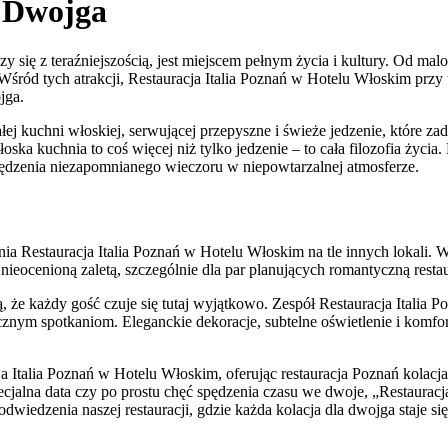
a Dwojga
ączy się z teraźniejszością, jest miejscem pełnym życia i kultury. Od 
Wśród tych atrakcji, Restauracja Italia Poznań w Hotelu Włoskim przy
jga.
ej kuchni włoskiej, serwującej przepyszne i świeże jedzenie, które 
ka kuchnia to coś więcej niż tylko jedzenie – to cała filozofia życia.
ędzenia niezapomnianego wieczoru w niepowtarzalnej atmosferze.
ia Restauracja Italia Poznań w Hotelu Włoskim na tle innych lokali. 
ieocenioną zaletą, szczególnie dla par planujących romantyczną resta
ają, że każdy gość czuje się tutaj wyjątkowo. Zespół Restauracja Itali
znym spotkaniom. Eleganckie dekoracje, subtelne oświetlenie i komfort
cja Italia Poznań w Hotelu Włoskim, oferując restauracja Poznań kolac
pecjalna data czy po prostu chęć spędzenia czasu we dwoje, „Restaurac
dwiedzenia naszej restauracji, gdzie każda kolacja dla dwojga staje 