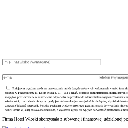
Niniejszym wyrażam zgody na przetwarzanie moich danych osobowych, wskazanych w treści formula
siedzibą w Poznaniu przy ul. Dolna Wilda 8, 61 – 552 Poznań, będącego administratorem moich danych
mogą być przetwarzane w celu udzielenia odpowiedzi na przesłane do administratora zapytanie/dokonanie r
wiadomości, iż udzielenie niniejszej zgody jest dobrowolne jest ono jednakże niezbędne, aby Administrato
zapytanie/dokonać rezerwacji. Ponadto posiadam wiedzę o przysługującym mi prawie do wycofania ninie
samej formie w jakiej została ona udzielona, a wycofanie zgody nie wpływa na ważność przetwarzania moi
Firma Hotel Włoski skorzystała z subwencji finansowej udzielonej p