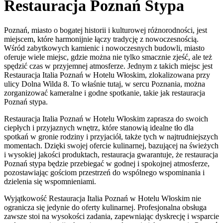
Restauracja Poznań Stypa
Poznań, miasto o bogatej historii i kulturowej różnorodności, jest
miejscem, które harmonijnie łączy tradycję z nowoczesnością.
Wśród zabytkowych kamienic i nowoczesnych budowli, miasto
oferuje wiele miejsc, gdzie można nie tylko smacznie zjeść, ale też
spędzić czas w przyjemnej atmosferze. Jednym z takich miejsc jest
Restauracja Italia Poznań w Hotelu Włoskim, zlokalizowana przy
ulicy Dolna Wilda 8. To właśnie tutaj, w sercu Poznania, można
zorganizować kameralne i godne spotkanie, takie jak restauracja
Poznań stypa.
Restauracja Italia Poznań w Hotelu Włoskim zaprasza do swoich
ciepłych i przyjaznych wnętrz, które stanowią idealne tło dla
spotkań w gronie rodziny i przyjaciół, także tych w najtrudniejszych
momentach. Dzięki swojej ofercie kulinarnej, bazującej na świeżych
i wysokiej jakości produktach, restauracja gwarantuje, że restauracja
Poznań stypa będzie przebiegać w godnej i spokojnej atmosferze,
pozostawiając gościom przestrzeń do wspólnego wspominania i
dzielenia się wspomnieniami.
Wyjątkowość Restauracja Italia Poznań w Hotelu Włoskim nie
ogranicza się jedynie do oferty kulinarnej. Profesjonalna obsługa
zawsze stoi na wysokości zadania, zapewniając dyskrecję i wsparcie