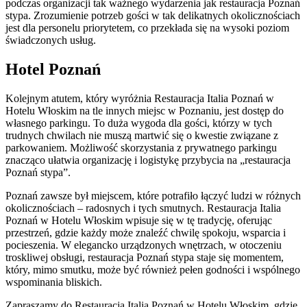
podczas organizacji tak ważnego wydarzenia jak restauracja Poznań
stypa. Zrozumienie potrzeb gości w tak delikatnych okolicznościach
jest dla personelu priorytetem, co przekłada się na wysoki poziom
świadczonych usług.
Hotel Poznań
Kolejnym atutem, który wyróżnia Restauracja Italia Poznań w
Hotelu Włoskim na tle innych miejsc w Poznaniu, jest dostęp do
własnego parkingu. To duża wygoda dla gości, którzy w tych
trudnych chwilach nie muszą martwić się o kwestie związane z
parkowaniem. Możliwość skorzystania z prywatnego parkingu
znacząco ułatwia organizację i logistykę przybycia na „restauracja
Poznań stypa”.
Poznań zawsze był miejscem, które potrafiło łączyć ludzi w różnych
okolicznościach – radosnych i tych smutnych. Restauracja Italia
Poznań w Hotelu Włoskim wpisuje się w tę tradycję, oferując
przestrzeń, gdzie każdy może znaleźć chwilę spokoju, wsparcia i
pocieszenia. W elegancko urządzonych wnętrzach, w otoczeniu
troskliwej obsługi, restauracja Poznań stypa staje się momentem,
który, mimo smutku, może być również pełen godności i wspólnego
wspominania bliskich.
Zapraszamy do Restauracja Italia Poznań w Hotelu Włoskim, gdzie