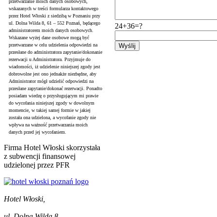
przetwarzanie moich danych osobowych,
wskazanych w treści formularza kontaktowego
przez Hotel Włoski z siedzibą w Poznaniu przy
ul. Dolna Wilda 8, 61 – 552 Poznań, będącego
24+36=?
administratorem moich danych osobowych.
Wskazane wyżej dane osobowe mogą być
przetwarzane w celu udzielenia odpowiedzi na
przesłane do administratora zapytanie/dokonanie
rezerwacji u Administratora. Przyjmuje do
wiadomości, iż udzielenie niniejszej zgody jest
dobrowolne jest ono jednakże niezbędne, aby
Administrator mógł udzielić odpowiedzi na
przesłane zapytanie/dokonać rezerwacji. Ponadto
posiadam wiedzę o przysługującym mi prawie
do wycofania niniejszej zgody w dowolnym
momencie, w takiej samej formie w jakiej
została ona udzielona, a wycofanie zgody nie
wpływa na ważność przetwarzania moich
danych przed jej wycofaniem.
Firma Hotel Włoski skorzystała
z subwencji finansowej
udzielonej przez PFR
Hotel Włoski,
ul. Dolna Wilda 8,