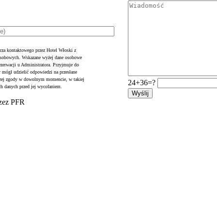
rza kontaktowego przez Hotel Włoski z
 osobowych. Wskazane wyżej dane osobowe
ezerwacji u Administratora. Przyjmuje do
r mógł udzielić odpowiedzi na przesłane
jszej zgody w dowolnym momencie, w takiej
24+36=?
ch danych przed jej wycofaniem.
rzez PFR