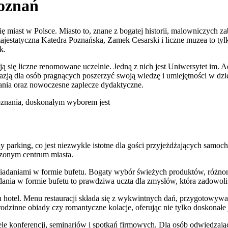
Poznań
się miast w Polsce. Miasto to, znane z bogatej historii, malowniczych
ajestatyczna Katedra Poznańska, Zamek Cesarski i liczne muzea to tylko
k.
 się liczne renomowane uczelnie. Jedną z nich jest Uniwersytet im.
zją dla osób pragnących poszerzyć swoją wiedzę i umiejętności w dzie
zania oraz nowoczesne zaplecze dydaktyczne.
znania, doskonałym wyborem jest
tny parking, co jest niezwykle istotne dla gości przyjeżdżających sa
zonym centrum miasta.
iadaniami w formie bufetu. Bogaty wybór świeżych produktów, różnor
ania w formie bufetu to prawdziwa uczta dla zmysłów, która zadowol
en hotel. Menu restauracji składa się z wykwintnych dań, przygotowy
odzinne obiady czy romantyczne kolacje, oferując nie tylko doskonałe 
le konferencji, seminariów i spotkań firmowych. Dla osób odwiedzają