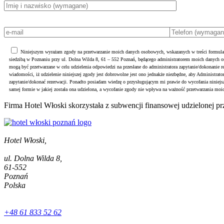
Niniejszym wyrażam zgody na przetwarzanie moich danych osobowych, wskazanych w treści formula
siedzibą w Poznaniu przy ul. Dolna Wilda 8, 61 – 552 Poznań, będącego administratorem moich danych
mogą być przetwarzane w celu udzielenia odpowiedzi na przesłane do administratora zapytanie/dokonanie r
wiadomości, iż udzielenie niniejszej zgody jest dobrowolne jest ono jednakże niezbędne, aby Administrato
zapytanie/dokonać rezerwacji. Ponadto posiadam wiedzę o przysługującym mi prawie do wycofania ninie
samej formie w jakiej została ona udzielona, a wycofanie zgody nie wpływa na ważność przetwarzania moi
Firma Hotel Włoski skorzystała z subwencji finansowej udzielonej p
Hotel Włoski,
ul. Dolna Wilda 8,
61-552
Poznań
Polska
+48 61 833 52 62