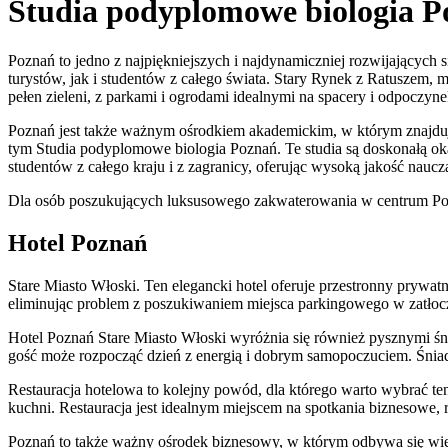
Studia podyplomowe biologia 
Poznań to jedno z najpiękniejszych i najdynamiczniej rozwijających 
turystów, jak i studentów z całego świata. Stary Rynek z Ratuszem, m
pełen zieleni, z parkami i ogrodami idealnymi na spacery i odpoczyne
Poznań jest także ważnym ośrodkiem akademickim, w którym znajdują
tym Studia podyplomowe biologia Poznań. Te studia są doskonałą oka
studentów z całego kraju i z zagranicy, oferując wysoką jakość nauc
Dla osób poszukujących luksusowego zakwaterowania w centrum Po
Hotel Poznań
Stare Miasto Włoski. Ten elegancki hotel oferuje przestronny prywa
eliminując problem z poszukiwaniem miejsca parkingowego w zatłoc
Hotel Poznań Stare Miasto Włoski wyróżnia się również pysznymi śn
gość może rozpocząć dzień z energią i dobrym samopoczuciem. Śniad
Restauracja hotelowa to kolejny powód, dla którego warto wybrać t
kuchni. Restauracja jest idealnym miejscem na spotkania biznesowe, r
Poznań to także ważny ośrodek biznesowy, w którym odbywa się wie