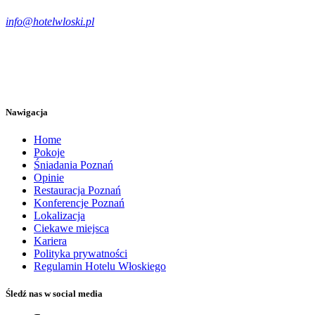
info@hotelwloski.pl
Nawigacja
Home
Pokoje
Śniadania Poznań
Opinie
Restauracja Poznań
Konferencje Poznań
Lokalizacja
Ciekawe miejsca
Kariera
Polityka prywatności
Regulamin Hotelu Włoskiego
Śledź nas w social media