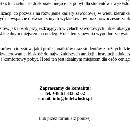
ystkich uczelni. To doskonałe miejsce na pobyt dla studentów i wykł
lizacji, co pozwala na rozwijanie kariery zawodowej w wielu kierunk
yć na wsparcie doświadczonych wykładowców oraz nowoczesne zaple
rystów, jak i osób przyjeżdżających w celach zawodowych lub edukacyj
 jest idealnym miejscem na nocleg. Hotel ten zapewnia wygodne zakwat
arówno turystów, jak i profesjonalistów oraz studentów z różnych dz
waterowanie, bliskość do najważniejszych atrakcji i instytucji eduka
i komfortowy pobyt. Hotel ten jest idealnym miejscem dla osób ceniący
Zapraszamy do kontaktu:
tel. +48 61 833 52 62
e-mail: info@hotelwloski.pl
Lub przez formularz poniżej.