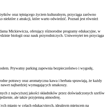
 zabytków oraz tętniącego życiem kulturalnym, przyciąga zarówno
 niektóre z atrakcji, które warto odwiedzić. Poznań jest również
 Adama Mickiewicza, oferujący różnorodne programy edukacyjne, w
dzinie biologii oraz nauk przyrodniczych. Uniwersytet ten przyciąga
mochodem. Prywatny parking zapewnia bezpieczeństwo i wygodę,
odne potrawy oraz aromatyczna kawa i herbata sprawiają, że każdy
i nawet najbardziej wymagających smakoszy.
wanych z najwyższej jakości składników przez doświadczonych szefów
jedzenie, ale także przyjemną atmosferę.
cych miasto w celach edukacyjnych, idealnym miejscem na