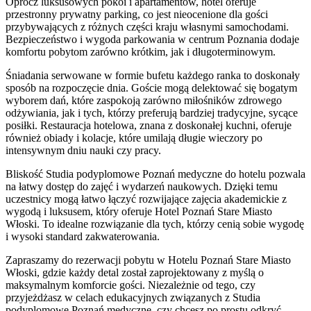
Oprócz luksusowych pokoi i apartamentów, hotel oferuje
przestronny prywatny parking, co jest nieocenione dla gości
przybywających z różnych części kraju własnymi samochodami.
Bezpieczeństwo i wygoda parkowania w centrum Poznania dodaje
komfortu pobytom zarówno krótkim, jak i długoterminowym.
Śniadania serwowane w formie bufetu każdego ranka to doskonały
sposób na rozpoczęcie dnia. Goście mogą delektować się bogatym
wyborem dań, które zaspokoją zarówno miłośników zdrowego
odżywiania, jak i tych, którzy preferują bardziej tradycyjne, sycące
posiłki. Restauracja hotelowa, znana z doskonałej kuchni, oferuje
również obiady i kolacje, które umilają długie wieczory po
intensywnym dniu nauki czy pracy.
Bliskość Studia podyplomowe Poznań medyczne do hotelu pozwala
na łatwy dostęp do zajęć i wydarzeń naukowych. Dzięki temu
uczestnicy mogą łatwo łączyć rozwijające zajęcia akademickie z
wygodą i luksusem, który oferuje Hotel Poznań Stare Miasto
Włoski. To idealne rozwiązanie dla tych, którzy cenią sobie wygodę
i wysoki standard zakwaterowania.
Zapraszamy do rezerwacji pobytu w Hotelu Poznań Stare Miasto
Włoski, gdzie każdy detal został zaprojektowany z myślą o
maksymalnym komforcie gości. Niezależnie od tego, czy
przyjeżdżasz w celach edukacyjnych związanych z Studia
podyplomowe Poznań medyczne, czy chcesz po prostu odkryć