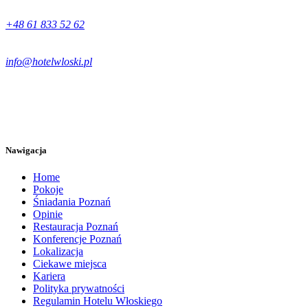
+48 61 833 52 62
info@hotelwloski.pl
Nawigacja
Home
Pokoje
Śniadania Poznań
Opinie
Restauracja Poznań
Konferencje Poznań
Lokalizacja
Ciekawe miejsca
Kariera
Polityka prywatności
Regulamin Hotelu Włoskiego