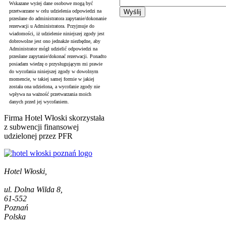
Wskazane wyżej dane osobowe mogą być
przetwarzane w celu udzielenia odpowiedzi na
przesłane do administratora zapytanie/dokonanie
rezerwacji u Administratora. Przyjmuje do
wiadomości, iż udzielenie niniejszej zgody jest
dobrowolne jest ono jednakże niezbędne, aby
Administrator mógł udzielić odpowiedzi na
przesłane zapytanie/dokonać rezerwacji. Ponadto
posiadam wiedzę o przysługującym mi prawie
do wycofania niniejszej zgody w dowolnym
momencie, w takiej samej formie w jakiej
została ona udzielona, a wycofanie zgody nie
wpływa na ważność przetwarzania moich
danych przed jej wycofaniem.
Firma Hotel Włoski skorzystała
z subwencji finansowej
udzielonej przez PFR
Hotel Włoski,
ul. Dolna Wilda 8,
61-552
Poznań
Polska