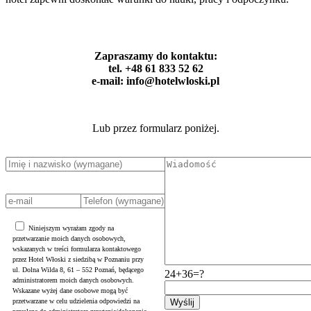
Zapraszamy do kontaktu:
tel. +48 61 833 52 62
e-mail: info@hotelwloski.pl
Lub przez formularz poniżej.
Niniejszym wyrażam zgody na
przetwarzanie moich danych osobowych,
wskazanych w treści formularza kontaktowego
przez Hotel Włoski z siedzibą w Poznaniu przy
ul. Dolna Wilda 8, 61 – 552 Poznań, będącego
24+36=?
administratorem moich danych osobowych.
Wskazane wyżej dane osobowe mogą być
przetwarzane w celu udzielenia odpowiedzi na