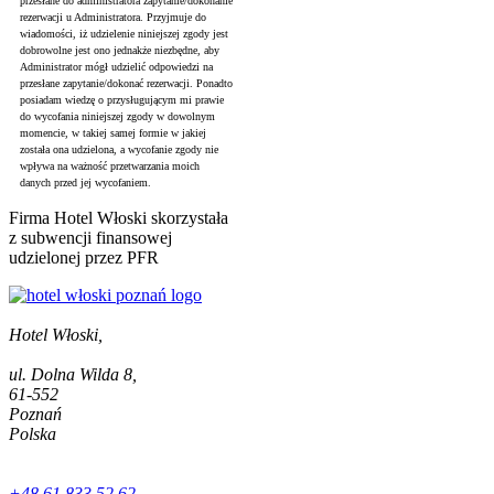
przesłane do administratora zapytanie/dokonanie
rezerwacji u Administratora. Przyjmuje do
wiadomości, iż udzielenie niniejszej zgody jest
dobrowolne jest ono jednakże niezbędne, aby
Administrator mógł udzielić odpowiedzi na
przesłane zapytanie/dokonać rezerwacji. Ponadto
posiadam wiedzę o przysługującym mi prawie
do wycofania niniejszej zgody w dowolnym
momencie, w takiej samej formie w jakiej
została ona udzielona, a wycofanie zgody nie
wpływa na ważność przetwarzania moich
danych przed jej wycofaniem.
Firma Hotel Włoski skorzystała
z subwencji finansowej
udzielonej przez PFR
Hotel Włoski,
ul. Dolna Wilda 8,
61-552
Poznań
Polska
+48 61 833 52 62