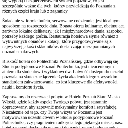
się wygodą i bezpieczeństwem swoich pojazdów, co jest
szczególnie ważne dla tych, którzy przyjeżdżają do Poznania z
różnych części kraju lub z zagranicy.
Śniadanie w formie bufetu, serwowane codziennie, jest idealnym
sposobem na rozpoczęcie dnia. Bogata oferta kulinarne, obejmująca
zarówno lokalne delikatesy, jak i międzynarodowe dania, zaspokoi
potrzeby każdego gościa. Restauracja hotelowa słynie również z
wykwintnych obiadów i kolacji, które przygotowywane są z
najwyższej jakości składników, dostarczając niezapomnianych
doznań smakowych.
Bliskość hotelu do Politechniki Poznańskiej, gdzie odbywają się
Studia podyplomowe Poznań Politechnika, jest nieocenionym
atutem dla studentów i wykładowców. Łatwość dostępu do uczelni
pozwala na skuteczne łączenie życia akademickiego z wysokim
standardem zakwaterowania, co jest kluczowe dla efektywności
nauki i komfortu życia.
Zapraszamy do rezerwacji pobytu w Hotelu Poznań Stare Miasto
Włoski, gdzie każdy aspekt Twojego pobytu jest starannie
dopracowany, aby zapewnić maksymalny komfort i satysfakcję.
Niezależnie od tego, czy Twoja wizyta w Poznaniu jest
motywowana uczestnictwem w Studia podyplomowe Poznań
Politechnika, czy pragnieniem odkrycia tego pięknego miasta, nasz
hotel zapewni doskonałe warunki do nauki, pracy i odpoczynku.