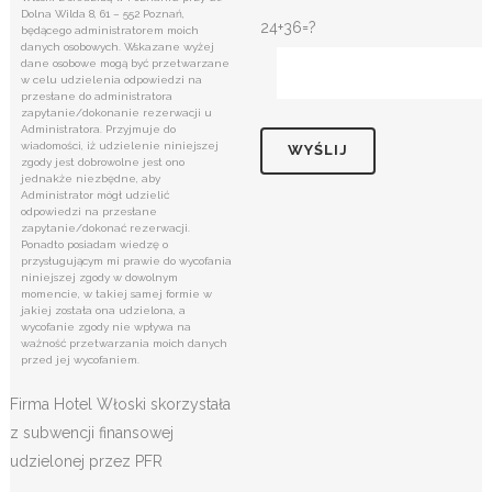
Dolna Wilda 8, 61 – 552 Poznań,
24+36=?
będącego administratorem moich
danych osobowych. Wskazane wyżej
dane osobowe mogą być przetwarzane
w celu udzielenia odpowiedzi na
przesłane do administratora
zapytanie/dokonanie rezerwacji u
Administratora. Przyjmuje do
wiadomości, iż udzielenie niniejszej
zgody jest dobrowolne jest ono
jednakże niezbędne, aby
Administrator mógł udzielić
odpowiedzi na przesłane
zapytanie/dokonać rezerwacji.
Ponadto posiadam wiedzę o
przysługującym mi prawie do wycofania
niniejszej zgody w dowolnym
momencie, w takiej samej formie w
jakiej została ona udzielona, a
wycofanie zgody nie wpływa na
ważność przetwarzania moich danych
przed jej wycofaniem.
Firma Hotel Włoski skorzystała
z subwencji finansowej
udzielonej przez PFR