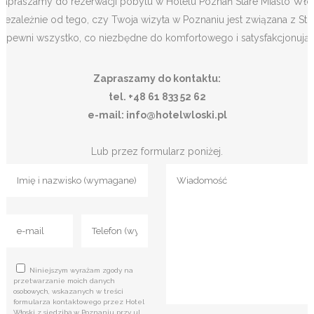
Zapraszamy do rezerwacji pobytu w Hotelu Poznań Stare Miasto Włoski,
Niezależnie od tego, czy Twoja wizyta w Poznaniu jest związana z 
zapewni wszystko, co niezbędne do komfortowego i satysfakcjonują
Zapraszamy do kontaktu:
tel. +48 61 833 52 62
e-mail: info@hotelwloski.pl
Lub przez formularz poniżej.
Niniejszym wyrażam zgody na
przetwarzanie moich danych
osobowych, wskazanych w treści
formularza kontaktowego przez Hotel
Włoski z siedzibą w Poznaniu przy ul.