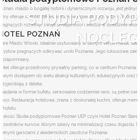
Poznań, miasto o bogatej historii i dynamicznym rozwoju, jest jedn
STUDIA PODY
który oferuje szeroki zakres kierunków i specjalizacji, w tym Studi
pragnących rozwinąć swoje umiejętności i wiedzę w dziedzinie ekonom
NOCLEGI
HOTEL POZNAŃ
Stare Miasto Włoski, idealnie usytuowany w samym sercu miasta, st
turystów pragnących odkrywać uroki Poznania. Jego luksusowe zakwat
niezapomniany.
Hotel oferuje przestronny prywatny parking, co w centrum Poznania
łatwym dostępem do wielu atrakcji kulturalnych, edukacyjnych oraz bi
przyjeżdżają z daleka.
Śniadania w formie bufetu, serwowane codziennie rano, są pełne świ
gości. Restauracja hotelowa, znana z doskonałej kuchni, oferuje me
w hotelu.
Bliskość Studia podyplomowe Poznań UEP czyni Hotel Poznań Stare
uczestników kursów, którym zależy na minimalizacji czasu dojazdu.
pełnymi garściami z akademickich zasobów Poznania.