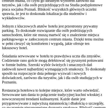
centrum miasta, co czyni go idealnym wyborem zarówno dla
turystów, jak i dla osób przyjeżdżających na Studia podyplomowe
praca socjalna Poznań. Bliskość wszystkich głównych uczelni
sprawia, że jest to doskonała lokalizacja dla studentów i
wykładowców.
Jednym z kluczowych atutów hotelu jest przestronny prywatny
parking. To doskonałe rozwiązanie dla osób podróżujących
samochodem, które nie muszą martwić się o znalezienie miejsca
parkingowego w zatłoczonym centrum miasta. Dzięki temu można
w pełni cieszyć się komfortem i wygodą, jakie oferuje ten
luksusowy hotel.
Śniadania serwowane w hotelu to prawdziwa uczta dla zmysłów.
Codziennie rano goście mogą delektować się pysznymi potrawami
w formie bufetu. Szeroki wybór świeżych i smacznych dań
zadowoli nawet najbardziej wymagających smakoszy. To doskonały
sposób na rozpoczęcie dnia pełnego wyzwań i nowych
doświadczeń, zarówno dla turystów, jak i dla osób studiujących w
Poznaniu.
Restauracja hotelowa to kolejne miejsce, które warto odwiedzić.
Serwowane tam dania to połączenie tradycyjnej kuchni włoskiej z
nowoczesnymi trendami kulinarnymi. Każde danie jest
przygotowywane z najwyższą starannością i dbałością o szczegóły,
co gwarantuje niezapomniane doznania smakowe. Bliskość centrum