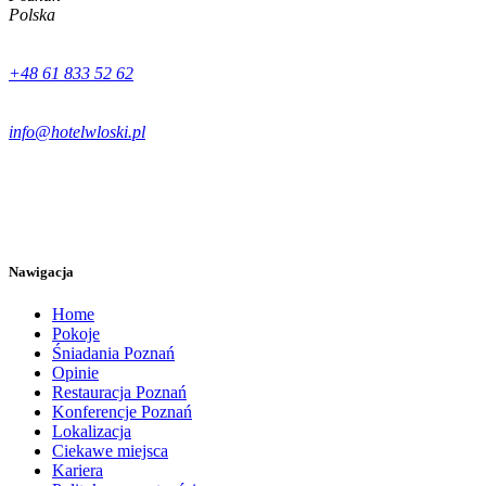
Polska
+48 61 833 52 62
info@hotelwloski.pl
Nawigacja
Home
Pokoje
Śniadania Poznań
Opinie
Restauracja Poznań
Konferencje Poznań
Lokalizacja
Ciekawe miejsca
Kariera