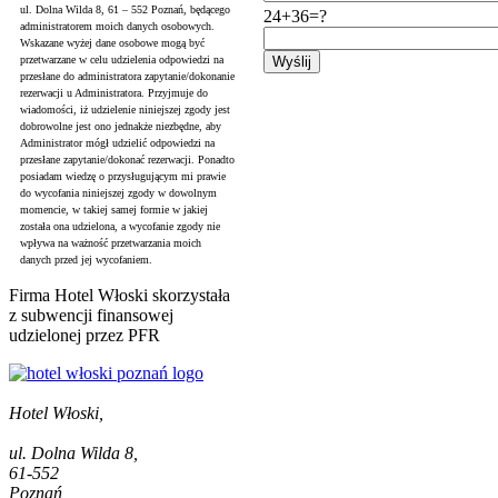
ul. Dolna Wilda 8, 61 – 552 Poznań, będącego
24+36=?
administratorem moich danych osobowych.
Wskazane wyżej dane osobowe mogą być
przetwarzane w celu udzielenia odpowiedzi na
przesłane do administratora zapytanie/dokonanie
rezerwacji u Administratora. Przyjmuje do
wiadomości, iż udzielenie niniejszej zgody jest
dobrowolne jest ono jednakże niezbędne, aby
Administrator mógł udzielić odpowiedzi na
przesłane zapytanie/dokonać rezerwacji. Ponadto
posiadam wiedzę o przysługującym mi prawie
do wycofania niniejszej zgody w dowolnym
momencie, w takiej samej formie w jakiej
została ona udzielona, a wycofanie zgody nie
wpływa na ważność przetwarzania moich
danych przed jej wycofaniem.
Firma Hotel Włoski skorzystała
z subwencji finansowej
udzielonej przez PFR
Hotel Włoski,
ul. Dolna Wilda 8,
61-552
Poznań