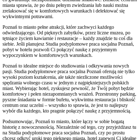
miasta sprawia, że po dniu pełnym zwiedzania lub nauki można
zrelaksować się w komfortowych warunkach i delektować się
wykwintnymi potrawami.
Poznań to miasto pełne atrakcji, które zachwyci każdego
odwiedzającego. Od pięknych zabytków, przez liczne muzea, po
tętniące życiem kawiarnie i restauracje – każdy znajdzie tu coś dla
siebie. Jeśli planujesz Studia podyplomowe praca socjalna Poznań,
pobyt w hotelu pozwoli Ci połączyć naukę z przyjemnym
wypoczynkiem w komfortowych warunkach.
Poznań to idealne miejsce do studiowania i odkrywania nowych
pasji. Studia podyplomowe praca socjalna Poznań oferują nie tylko
wysoki poziom kształcenia, ale także niezliczone możliwości
spędzania wolnego czasu w jednym z najpiękniejszych polskich
miast. Wybierając hotel, zyskujesz pewność, że Twój pobyt będzie
komfortowy i pełen niezapomnianych wrażeń. Przestronny parking,
pyszne śniadania w formie bufetu, wykwintna restauracja i bliskość
centrum oraz uczelni – wszystko to sprawia, że jest to najlepszy
wybór dla każdego, kto pragnie połączyć naukę z przyjemnością.
Podsumowując, Poznań to miasto, które łączy w sobie bogatą
historię z nowoczesnością. Niezależnie od tego, czy przyjeżdżasz tu
na Studia podyplomowe praca socjalna Poznań, czy po prostu
chcesz odkryć uroki tego pięknego miasta, hotel zapewni Ci idealne