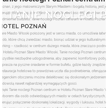
Poznań, z jego malowniczym Starym Miastem i bogatą historią, jest je
TANIE NOCLEGI 
oferując odwiedzającym zarówno zabytkowe kościoły, jak i nowoczes
nadmiernie budżetu, Tanie noclegi Poznań centrum w Hotelu Poznań S
HOTEL POZNAŃ
Stare Miasto Włoski położony jest w sercu miasta, co umożliwia łatwy 
osób, które chcą zwiedzać miasto, biorąc udział w jego kulturalnym
parking – rzadkość w centrum dużego miasta, która znacząco podnos
W Hotelu Poznań Stare Miasto Włoski, Tanie noclegi Poznań centrum 
wszystkie niezbędne udogodnienia, aby zapewnić komfortowy pobyt 
zaprasza na pyszne śniadanie w formie bufetu, gdzie każdy znajdzie 
Restauracja hotelowa to prawdziwa uczta dla podniebienia, oferująca 
eleganckim otoczeniu można delektować się doskonałym jedzeniem i
zadowolą nawet najbardziej wymagających gości.
Dzięki Tanie noclegi Poznań centrum w Hotelu Poznań Stare Miasto 
wyborem dla osób odwiedzających miasto w celach turystycznych, biz
Oferując połączenie doskonałej lokalizacji, wygody i luksusu, hotel