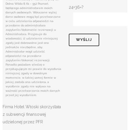
Dolna Wilda 8, 61 – 552 Poznań,
24+36=?
będącego administratorem moich
danych osobowych. Wskazane wyżej
dane osobowe mogą być przetwarzane
w celu udzielenia odpowiedzi na
przesłane do administratora
zapytanie/dokonanie rezerwacji u
Administratora. Przyjmuje do
wiadomości, iż udzielenie niniejszej
zgody jest dobrowolne jest ono
jednakże niezbędne, aby
Administrator mógł udzielić
odpowiedzi na przesłane
zapytanie/dokonać rezerwacji.
Ponadto posiadam wiedzę o
przysługującym mi prawie do wycofania
niniejszej zgody w dowolnym
momencie, w takiej samej formie w
jakiej została ona udzielona, a
wycofanie zgody nie wpływa na
ważność przetwarzania moich danych
przed jej wycofaniem.
Firma Hotel Włoski skorzystała
z subwencji finansowej
udzielonej przez PFR