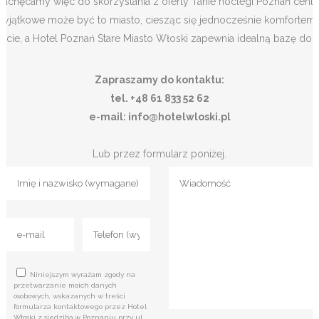
Zachęcamy więc do skorzystania z oferty Tanie noclegi Poznań centr
wyjątkowe może być to miasto, ciesząc się jednocześnie komfortem i 
życie, a Hotel Poznań Stare Miasto Włoski zapewnia idealną bazę do t
Zapraszamy do kontaktu:
tel. +48 61 833 52 62
e-mail: info@hotelwloski.pl
Lub przez formularz poniżej.
Niniejszym wyrażam zgody na
przetwarzanie moich danych
osobowych, wskazanych w treści
formularza kontaktowego przez Hotel
Włoski z siedzibą w Poznaniu przy ul.