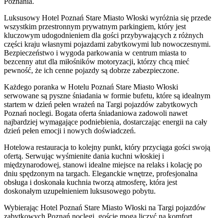
Poznania.
Luksusowy Hotel Poznań Stare Miasto Włoski wyróżnia się przede
wszystkim przestronnym prywatnym parkingiem, który jest
kluczowym udogodnieniem dla gości przybywających z różnych
części kraju własnymi pojazdami zabytkowymi lub nowoczesnymi.
Bezpieczeństwo i wygoda parkowania w centrum miasta to
bezcenny atut dla miłośników motoryzacji, którzy chcą mieć
pewność, że ich cenne pojazdy są dobrze zabezpieczone.
Każdego poranka w Hotelu Poznań Stare Miasto Włoski
serwowane są pyszne śniadania w formie bufetu, które są idealnym
startem w dzień pełen wrażeń na Targi pojazdów zabytkowych
Poznań noclegi. Bogata oferta śniadaniowa zadowoli nawet
najbardziej wymagające podniebienia, dostarczając energii na cały
dzień pełen emocji i nowych doświadczeń.
Hotelowa restauracja to kolejny punkt, który przyciąga gości swoją
ofertą. Serwując wyśmienite dania kuchni włoskiej i
międzynarodowej, stanowi idealne miejsce na relaks i kolację po
dniu spędzonym na targach. Eleganckie wnętrze, profesjonalna
obsługa i doskonała kuchnia tworzą atmosferę, która jest
doskonałym uzupełnieniem luksusowego pobytu.
Wybierając Hotel Poznań Stare Miasto Włoski na Targi pojazdów
zabytkowych Poznań noclegi, goście mogą liczyć na komfort,