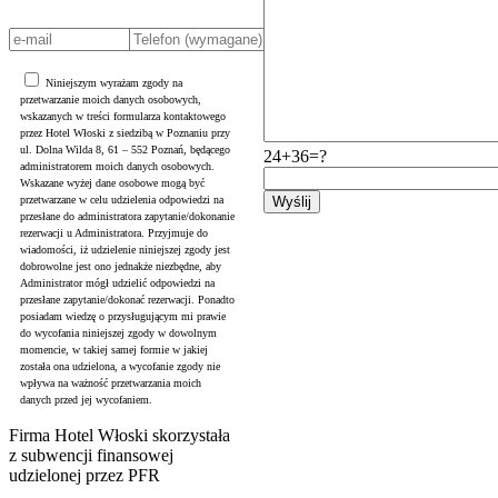
Niniejszym wyrażam zgody na
przetwarzanie moich danych osobowych,
wskazanych w treści formularza kontaktowego
przez Hotel Włoski z siedzibą w Poznaniu przy
ul. Dolna Wilda 8, 61 – 552 Poznań, będącego
24+36=?
administratorem moich danych osobowych.
Wskazane wyżej dane osobowe mogą być
przetwarzane w celu udzielenia odpowiedzi na
przesłane do administratora zapytanie/dokonanie
rezerwacji u Administratora. Przyjmuje do
wiadomości, iż udzielenie niniejszej zgody jest
dobrowolne jest ono jednakże niezbędne, aby
Administrator mógł udzielić odpowiedzi na
przesłane zapytanie/dokonać rezerwacji. Ponadto
posiadam wiedzę o przysługującym mi prawie
do wycofania niniejszej zgody w dowolnym
momencie, w takiej samej formie w jakiej
została ona udzielona, a wycofanie zgody nie
wpływa na ważność przetwarzania moich
danych przed jej wycofaniem.
Firma Hotel Włoski skorzystała
z subwencji finansowej
udzielonej przez PFR