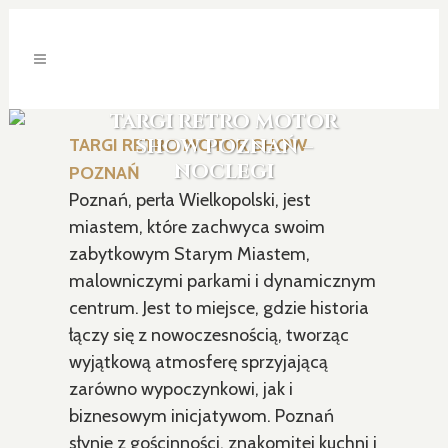
TARGI RETRO MOTOR
SHOW POZNAŃ –
TARGI RETRO MOTOR SHOW
NOCLEGI
POZNAŃ
Poznań, perła Wielkopolski, jest
miastem, które zachwyca swoim
zabytkowym Starym Miastem,
malowniczymi parkami i dynamicznym
centrum. Jest to miejsce, gdzie historia
łączy się z nowoczesnością, tworząc
wyjątkową atmosferę sprzyjającą
zarówno wypoczynkowi, jak i
biznesowym inicjatywom. Poznań
słynie z gościnności, znakomitej kuchni i