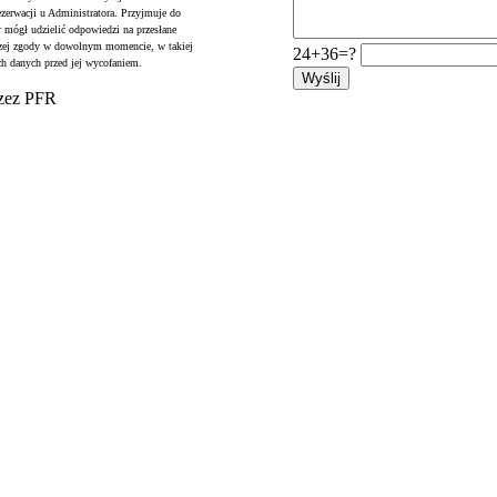
ezerwacji u Administratora. Przyjmuje do
r mógł udzielić odpowiedzi na przesłane
jszej zgody w dowolnym momencie, w takiej
24+36=?
ch danych przed jej wycofaniem.
rzez PFR