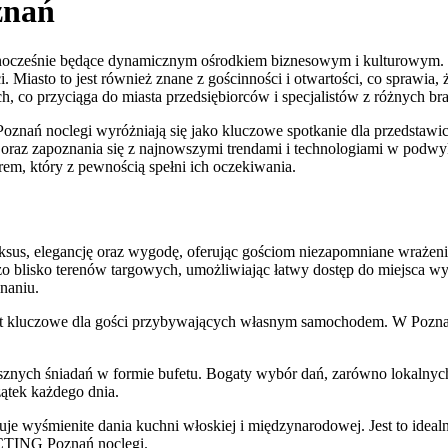
nań
ji, jednocześnie będące dynamicznym ośrodkiem biznesowym i kulturow
iasto to jest również znane z gościnności i otwartości, co sprawia, ż
co przyciąga do miasta przedsiębiorców i specjalistów z różnych bra
oclegi wyróżniają się jako kluczowe spotkanie dla przedstawicieli
az zapoznania się z najnowszymi trendami i technologiami w podwyk
em, który z pewnością spełni ich oczekiwania.
sus, elegancję oraz wygodę, oferując gościom niezapomniane wrażenia.
lisko terenów targowych, umożliwiając łatwy dostęp do miejsca wyd
naniu.
t kluczowe dla gości przybywających własnym samochodem. W Poznaniu,
sznych śniadań w formie bufetu. Bogaty wybór dań, zarówno lokalnyc
ątek każdego dnia.
uje wyśmienite dania kuchni włoskiej i międzynarodowej. Jest to ideal
CTING Poznań noclegi.