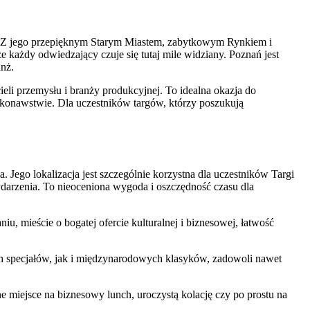
ym. Z jego przepięknym Starym Miastem, zabytkowym Rynkiem i
e każdy odwiedzający czuje się tutaj mile widziany. Poznań jest
nż.
 przemysłu i branży produkcyjnej. To idealna okazja do
onawstwie. Dla uczestników targów, którzy poszukują
 Jego lokalizacja jest szczególnie korzystna dla uczestników Targi
arzenia. To nieoceniona wygoda i oszczędność czasu dla
 mieście o bogatej ofercie kulturalnej i biznesowej, łatwość
h specjałów, jak i międzynarodowych klasyków, zadowoli nawet
ne miejsce na biznesowy lunch, uroczystą kolację czy po prostu na