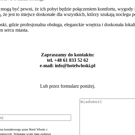
 mogą być pewni, że ich pobyt będzie połączeniem komfortu, wygody i
ją, że jest to miejsce doskonałe dla wszystkich, którzy szukają no
ski, gdzie profesjonalna obsługa, eleganckie wnętrza i doskonała lok
m sercu miasta.
Zapraszamy do kontaktu:
tel. +48 61 833 52 62
e-mail: info@hotelwloski.pl
Lub przez formularz poniżej.
rza kontaktowego przez Hotel Włoski z
 osobowych. Wskazane wyżej dane osobowe