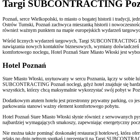
Targi SUBCONTRACTING Poz
Poznań, serce Wielkopolski, to miasto o bogatej historii i tradyc
Ostrów Tumski, Poznań zachwyca mieszanką historii i nowoczesności. M
również ważnym punktem na mapie europejskich wydarzeń targowych, 
Wśród licznych wydarzeń targowych, Targi SUBCONTRACTING Poznań n
nawiązania nowych kontaktów biznesowych, wymiany doświadczeń or
komfortowego noclegu, Hotel Poznań Stare Miasto Włoski jest wybor
Hotel Poznań
Stare Miasto Włoski, usytuowany w sercu Poznania, łączy w sobie luk
SUBCONTRACTING Poznań noclegi, gdyż hotel znajduje się bardzo b
wszystkich, którzy chcą maksymalnie wykorzystać swój pobyt w Poz
Dodatkowym atutem hotelu jest przestronny prywatny parking, co jes
parkowania stanowi ważny element komfortowego pobytu.
Hotel Poznań Stare Miasto Włoski słynie również z serwowanych py
najbardziej wymagających smakoszy, zapewniając energetyczny pocz
Nie można także pominąć doskonałej restauracji hotelowej, która ofer
relaks po dniu pełnym spotkań i prezentacji na Targi SUBCONTRA