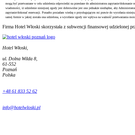
mogą być przetwarzane w celu udzielenia odpowiedzi na przesłane do administratora zapytanie/dokonanie r
wiadomości, iż udzielenie niniejszej zgody jest dobrowolne jest ono jednakże niezbędne, aby Administrato
zapytanie/dokonać rezerwacji. Ponadto posiadam wiedzę o przysługującym mi prawie do wycofania ninie
samej formie w jakiej została ona udzielona, a wycofanie zgody nie wpływa na ważność przetwarzania moi
Firma Hotel Włoski skorzystała z subwencji finansowej udzielonej p
Hotel Włoski,
ul. Dolna Wilda 8,
61-552
Poznań
Polska
+48 61 833 52 62
info@hotelwloski.pl