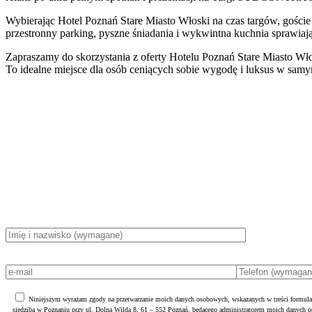
Wybierając Hotel Poznań Stare Miasto Włoski na czas targów, goście
przestronny parking, pyszne śniadania i wykwintna kuchnia sprawia
Zapraszamy do skorzystania z oferty Hotelu Poznań Stare Miasto Wło
To idealne miejsce dla osób ceniących sobie wygodę i luksus w samy
Niniejszym wyrażam zgody na przetwarzanie moich danych osobowych, wskazanych w treści formula
siedzibą w Poznaniu przy ul. Dolna Wilda 8, 61 – 552 Poznań, będącego administratorem moich danych