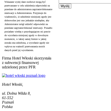
Wskazane wyżej dane osobowe mogą być
przetwarzane w celu udzielenia odpowiedzi na
przesłane do administratora zapytanie/dokonanie
rezerwacji u Administratora. Przyjmuje do
wiadomości, iż udzielenie niniejszej zgody jest
dobrowolne jest ono jednakże niezbędne, aby
Administrator mógł udzielić odpowiedzi na
przesłane zapytanie/dokonać rezerwacji. Ponadto
posiadam wiedzę o przysługującym mi prawie
do wycofania niniejszej zgody w dowolnym
momencie, w takiej samej formie w jakiej
została ona udzielona, a wycofanie zgody nie
wpływa na ważność przetwarzania moich
danych przed jej wycofaniem.
Firma Hotel Włoski skorzystała
z subwencji finansowej
udzielonej przez PFR
Hotel Włoski,
ul. Dolna Wilda 8,
61-552
Poznań
Polska