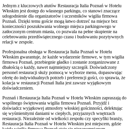
Jednym z kluczowych atutów Restauracja Italia Poznań w Hotelu
Włoskim jest dostęp do własnego parkingu, co stanowi znaczące
udogodnienie dla organizatorów i uczestników wigilia firmowa
Poznań. Dzięki temu goście mogą łatwo dotrzeć na miejsce bez
konieczności poszukiwania wolnego miejsca parkingowego w
zatłoczonym centrum miasta, co pozwala na pełne skupienie na
celebrowaniu przedświątecznego czasu i budowaniu pozytywnych
relacji w zespole.
Profesjonalna obsługa w Restauracja Italia Poznań w Hotelu
Włoskim gwarantuje, że każde wydarzenie firmowe, w tym wigilia
firmowa Poznań, przebiegnie gładko i zostanie zorganizowane z
dbałością o każdy, nawet najmniejszy szczegół. Doświadczony
personel restauracji służy pomocą w wyborze menu, dopasowując
ofertę do indywidualnych potrzeb i preferencji gości, co sprawia, że
kolacja w restauracji Poznań Italia jest zawsze wyjątkowym
doświadczeniem.
Poznań i Restauracja Italia Poznań w Hotelu Włoskim zapraszają do
wspólnego świętowania wigilia firmowa Poznań. Przyjdź i
doświadcz wyjątkowej atmosfery włoskiej gościnności, delektując
się wyśmienitymi daniami w ciepłych, przyjaznych wnętrzach
restauracji. Niezależnie od wielkości zespołu czy specyfiki branży,
Restauracja Italia Poznań w Hotelu Włoskim jest miejscem, gdzie
każda wigilia firmowa Poznań staje się niezapomnianym