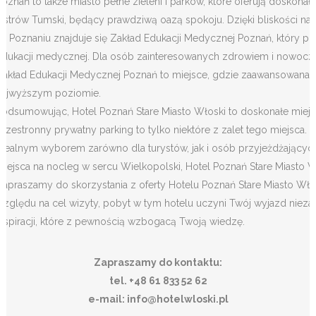
Poznań to także miasto pełne zieleni i parków, które oferują doskona
Ostrów Tumski, będący prawdziwą oazą spokoju. Dzięki bliskości natur
W Poznaniu znajduje się Zakład Edukacji Medycznej Poznań, który p
edukacji medycznej. Dla osób zainteresowanych zdrowiem i nowocze
Zakład Edukacji Medycznej Poznań to miejsce, gdzie zaawansowana t
najwyższym poziomie.
Podsumowując, Hotel Poznań Stare Miasto Włoski to doskonałe miejsc
przestronny prywatny parking to tylko niektóre z zalet tego miejsca.
idealnym wyborem zarówno dla turystów, jak i osób przyjeżdżając
miejsca na nocleg w sercu Wielkopolski, Hotel Poznań Stare Miasto W
Zapraszamy do skorzystania z oferty Hotelu Poznań Stare Miasto Włosk
względu na cel wizyty, pobyt w tym hotelu uczyni Twój wyjazd niez
inspiracji, które z pewnością wzbogacą Twoją wiedzę.
Zapraszamy do kontaktu:
tel. +48 61 833 52 62
e-mail: info@hotelwloski.pl