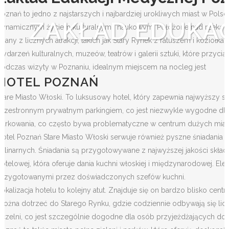
Poznań to jedno z najstarszych i najbardziej urokliwych miast w Pol
ZAKŁAD EDUKAC
dynamicznym życiem kulturalnym i naukowym. Położone nad rzeką Wart
znany z licznych atrakcji, takich jak Stary Rynek z ratuszem i kozioł
wydarzeń kulturalnych, muzeów, teatrów i galerii sztuki, które przyci
Podczas wizyty w Poznaniu, idealnym miejscem na nocleg jest
HOTEL POZNAŃ
Stare Miasto Włoski. To luksusowy hotel, który zapewnia najwyższy s
przestronnym prywatnym parkingiem, co jest niezwykle wygodne dla
parkowania, co często bywa problematyczne w centrum dużych mias
Hotel Poznań Stare Miasto Włoski serwuje również pyszne śniadania w 
kulinarnych. Śniadania są przygotowywane z najwyższej jakości skład
hotelowej, która oferuje dania kuchni włoskiej i międzynarodowej. El
przygotowanymi przez doświadczonych szefów kuchni.
Lokalizacja hotelu to kolejny atut. Znajduje się on bardzo blisko cen
można dotrzeć do Starego Rynku, gdzie codziennie odbywają się liczne
uczelni, co jest szczególnie dogodne dla osób przyjeżdżających d