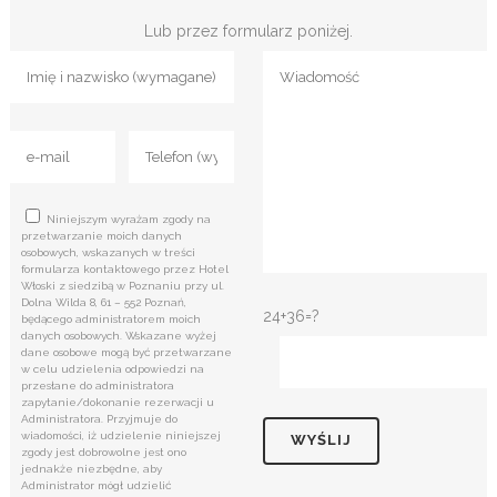
Lub przez formularz poniżej.
Niniejszym wyrażam zgody na
przetwarzanie moich danych
osobowych, wskazanych w treści
formularza kontaktowego przez Hotel
Włoski z siedzibą w Poznaniu przy ul.
Dolna Wilda 8, 61 – 552 Poznań,
24+36=?
będącego administratorem moich
danych osobowych. Wskazane wyżej
dane osobowe mogą być przetwarzane
w celu udzielenia odpowiedzi na
przesłane do administratora
zapytanie/dokonanie rezerwacji u
Administratora. Przyjmuje do
wiadomości, iż udzielenie niniejszej
zgody jest dobrowolne jest ono
jednakże niezbędne, aby
Administrator mógł udzielić