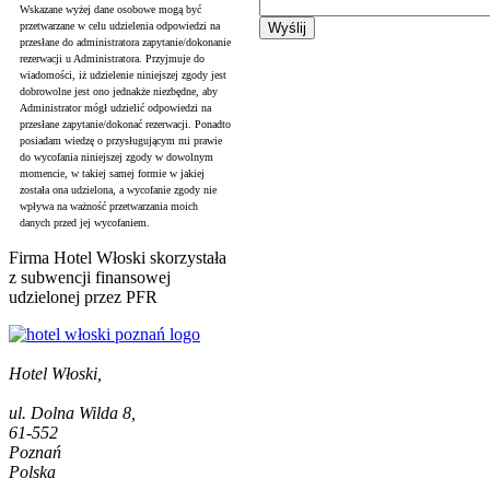
Wskazane wyżej dane osobowe mogą być
przetwarzane w celu udzielenia odpowiedzi na
przesłane do administratora zapytanie/dokonanie
rezerwacji u Administratora. Przyjmuje do
wiadomości, iż udzielenie niniejszej zgody jest
dobrowolne jest ono jednakże niezbędne, aby
Administrator mógł udzielić odpowiedzi na
przesłane zapytanie/dokonać rezerwacji. Ponadto
posiadam wiedzę o przysługującym mi prawie
do wycofania niniejszej zgody w dowolnym
momencie, w takiej samej formie w jakiej
została ona udzielona, a wycofanie zgody nie
wpływa na ważność przetwarzania moich
danych przed jej wycofaniem.
Firma Hotel Włoski skorzystała
z subwencji finansowej
udzielonej przez PFR
Hotel Włoski,
ul. Dolna Wilda 8,
61-552
Poznań
Polska