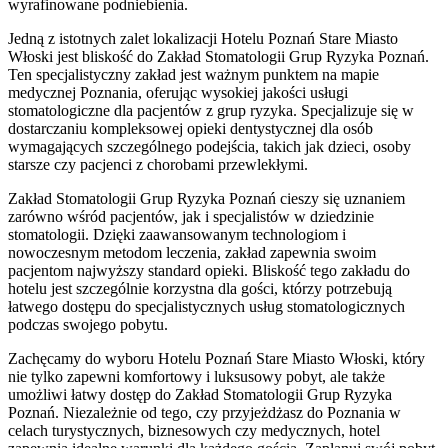
wyrafinowane podniebienia.
Jedną z istotnych zalet lokalizacji Hotelu Poznań Stare Miasto
Włoski jest bliskość do Zakład Stomatologii Grup Ryzyka Poznań.
Ten specjalistyczny zakład jest ważnym punktem na mapie
medycznej Poznania, oferując wysokiej jakości usługi
stomatologiczne dla pacjentów z grup ryzyka. Specjalizuje się w
dostarczaniu kompleksowej opieki dentystycznej dla osób
wymagających szczególnego podejścia, takich jak dzieci, osoby
starsze czy pacjenci z chorobami przewlekłymi.
Zakład Stomatologii Grup Ryzyka Poznań cieszy się uznaniem
zarówno wśród pacjentów, jak i specjalistów w dziedzinie
stomatologii. Dzięki zaawansowanym technologiom i
nowoczesnym metodom leczenia, zakład zapewnia swoim
pacjentom najwyższy standard opieki. Bliskość tego zakładu do
hotelu jest szczególnie korzystna dla gości, którzy potrzebują
łatwego dostępu do specjalistycznych usług stomatologicznych
podczas swojego pobytu.
Zachęcamy do wyboru Hotelu Poznań Stare Miasto Włoski, który
nie tylko zapewni komfortowy i luksusowy pobyt, ale także
umożliwi łatwy dostęp do Zakład Stomatologii Grup Ryzyka
Poznań. Niezależnie od tego, czy przyjeżdżasz do Poznania w
celach turystycznych, biznesowych czy medycznych, hotel