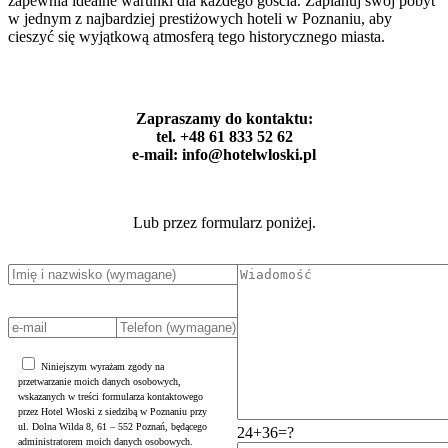
zapewnia idealne warunki dla każdego gościa. Zaplanuj swój pobyt
w jednym z najbardziej prestiżowych hoteli w Poznaniu, aby
cieszyć się wyjątkową atmosferą tego historycznego miasta.
Zapraszamy do kontaktu:
tel. +48 61 833 52 62
e-mail: info@hotelwloski.pl
Lub przez formularz poniżej.
Niniejszym wyrażam zgody na
przetwarzanie moich danych osobowych,
wskazanych w treści formularza kontaktowego
przez Hotel Włoski z siedzibą w Poznaniu przy
ul. Dolna Wilda 8, 61 – 552 Poznań, będącego
24+36=?
administratorem moich danych osobowych.