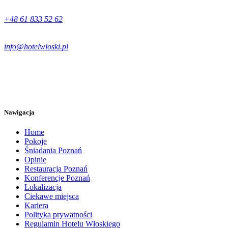
+48 61 833 52 62
info@hotelwloski.pl
Nawigacja
Home
Pokoje
Śniadania Poznań
Opinie
Restauracja Poznań
Konferencje Poznań
Lokalizacja
Ciekawe miejsca
Kariera
Polityka prywatności
Regulamin Hotelu Włoskiego