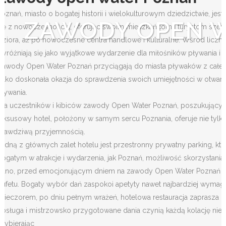
Poznań, miasto o bogatej historii i wielokulturowym dziedzictwie, je
ZAWODY OPEN W
się z nowoczesnością, oferując swoim mieszkańcom i turystom szerok
jeziora, aż po nowoczesne centra handlowe i kulturalne. Wśród licz
wyróżniają się jako wyjątkowe wydarzenie dla miłośników pływania 
Zawody Open Water Poznań przyciągają do miasta pływaków z całej Pol
tylko doskonała okazja do sprawdzenia swoich umiejętności w otwart
pływania.
Dla uczestników i kibiców zawody Open Water Poznań, poszukujących
luksusowy hotel, położony w samym sercu Poznania, oferuje nie tylko
prawdziwą przyjemnością.
Jedną z głównych zalet hotelu jest przestronny prywatny parking,
bogatym w atrakcje i wydarzenia, jak Poznań, możliwość skorzystani
Rano, przed emocjonującym dniem na zawody Open Water Poznań lub
bufetu. Bogaty wybór dań zaspokoi apetyty nawet najbardziej wymagaj
Wieczorem, po dniu pełnym wrażeń, hotelowa restauracja zaprasza na
obsługa i mistrzowsko przygotowane dania czynią każdą kolację n
Wybierając