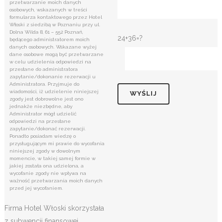
przetwarzanie moich danych
osobowych, wskazanych w treści
formularza kontaktowego przez Hotel
Włoski z siedzibą w Poznaniu przy ul.
Dolna Wilda 8, 61 – 552 Poznań,
24+36=?
będącego administratorem moich
danych osobowych. Wskazane wyżej
dane osobowe mogą być przetwarzane
w celu udzielenia odpowiedzi na
przesłane do administratora
zapytanie/dokonanie rezerwacji u
Administratora. Przyjmuje do
wiadomości, iż udzielenie niniejszej
zgody jest dobrowolne jest ono
jednakże niezbędne, aby
Administrator mógł udzielić
odpowiedzi na przesłane
zapytanie/dokonać rezerwacji.
Ponadto posiadam wiedzę o
przysługującym mi prawie do wycofania
niniejszej zgody w dowolnym
momencie, w takiej samej formie w
jakiej została ona udzielona, a
wycofanie zgody nie wpływa na
ważność przetwarzania moich danych
przed jej wycofaniem.
Firma Hotel Włoski skorzystała
z subwencji finansowej