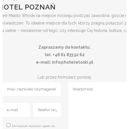
HOTEL POZNAŃ
Stare Miasto Włoski na miejsce noclegu podczas zawodów, goście mo
doświadczeń. To idealne miejsce dla tych, którzy pragną połączyć 
dla siebie – niezależnie od tego, czy interesuje Cię historia, kultura, cz
Zapraszamy do kontaktu:
tel. +48 61 833 52 62
e-mail: info@hotelwloski.pl
Lub przez formularz poniżej.
Niniejszym wyrażam zgody na